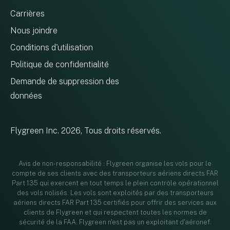
Carrières
Nous joindre
Conditions d'utilisation
Politique de confidentialité
Demande de suppression des
données
Flygreen Inc. 2026, Tous droits réservés.
Avis de non-responsabilité : Flygreen organise les vols pour le
compte de ses clients avec des transporteurs aériens directs FAR
Part 135 qui exercent en tout temps le plein contrôle opérationnel
des vols nolisés. Les vols sont exploités par des transporteurs
aériens directs FAR Part 135 certifiés pour offrir des services aux
clients de Flygreen et qui respectent toutes les normes de
sécurité de la FAA. Flygreen n'est pas un exploitant d'aéronef.