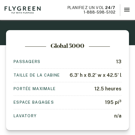
PLANIFIEZ UN VOL
24/7
menu
×
1-888-598-5102
Global 5000
13
PASSAGERS
6.3' h x 8.2' w x 42.5' l
TAILLE DE LA CABINE
12.5
heures
PORTÉE MAXIMALE
3
195
pi
ESPACE BAGAGES
n/a
LAVATORY